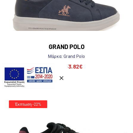
GRAND POLO
Previous
Nex
Mάρκα: Grand Polo
53.82
€
69.00
€
Έκπτωση -22%