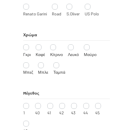
Renato Garini
Road
S.Oliver
US Polo
Χρώμα
Γκρι
Καφέ
Κίτρινο
Λευκό
Μαύρο
Μπεζ
Μπλε
Ταμπά
Mέγεθος
1
40
41
42
43
44
45