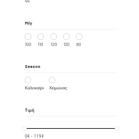
46
Mέγ
100
110
120
130
90
Season
Καλοκαίρι
Χειμώνας
Τιμή
0
€
-
119
€