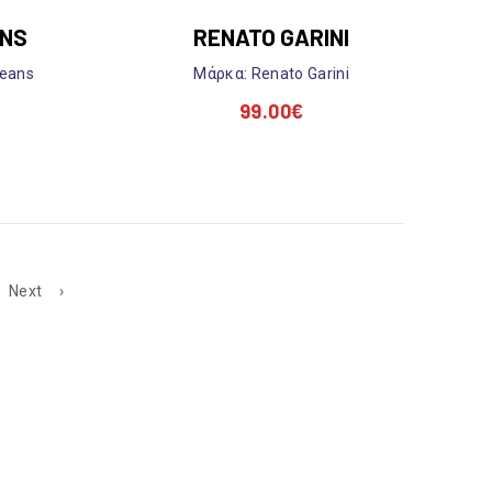
ANS
RENATO GARINI
Jeans
Mάρκα: Renato Garini
99.00
€
Next