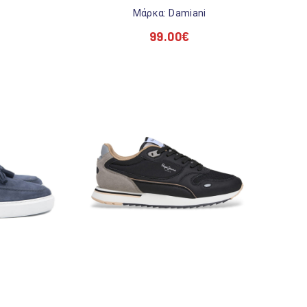
Mάρκα: Damiani
99.00
€