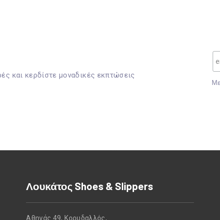
ρές και κερδίστε μοναδικές εκπτώσεις
Mε
Λουκάτος Shoes & Slippers
Αθηνάς 49, Κορυδαλλός,