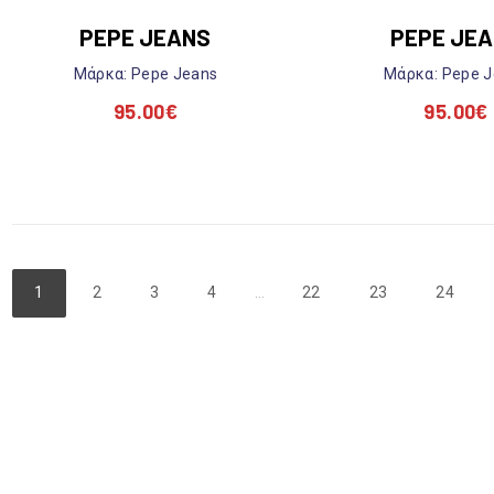
PEPE JEANS
PEPE JE
Mάρκα: Pepe Jeans
Mάρκα: Pepe 
95.00
€
95.00
€
1
2
3
4
…
22
23
24