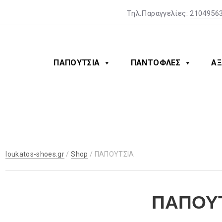
Tηλ.Παραγγελίες:
2104956
ΠΑΠΟΥΤΣΙΑ
ΠΑΝΤΟΦΛΕΣ
ΑΞ
Π
Α
Π
loukatos-shoes.gr
/
Shop
/ ΠΑΠΟΥΤΣΙΑ
Ο
Υ
ΠΑΠΟΥ