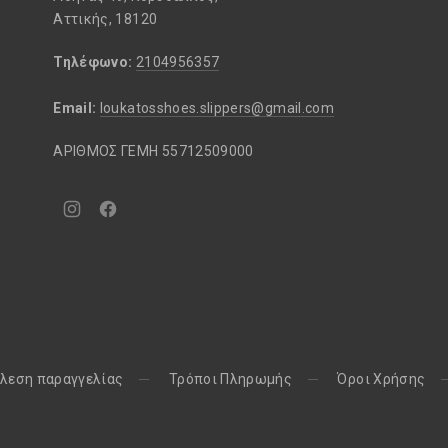
Αττικής, 18120
Τηλέφωνο:
2104956357
Email:
loukatosshoes.slippers@gmail.com
ΑΡΙΘΜΟΣ ΓΕΜΗ 55712509000
Νέο
Νέο
παράθυρο
παράθυρο
λεση παραγγελίας
Τρόποι Πληρωμής
Όροι Χρήσης