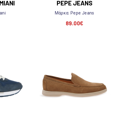
MIANI
PEPE JEANS
ani
Mάρκα: Pepe Jeans
89.00
€
Nex