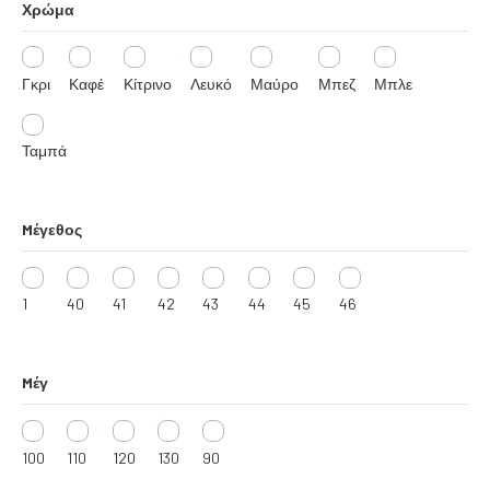
Χρώμα
Γκρι
Καφέ
Κίτρινο
Λευκό
Μαύρο
Μπεζ
Μπλε
Ταμπά
Mέγεθος
1
40
41
42
43
44
45
46
Mέγ
100
110
120
130
90