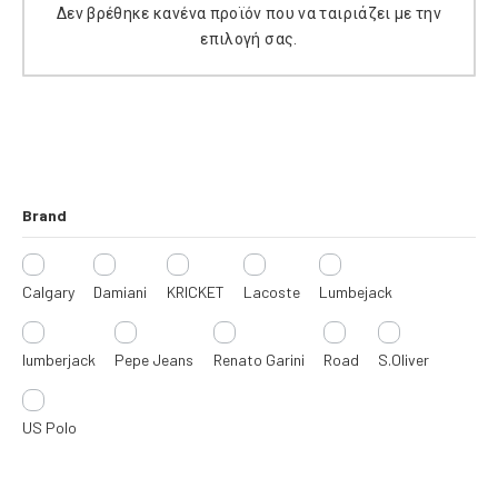
Δεν βρέθηκε κανένα προϊόν που να ταιριάζει με την
Ρ
επιλογή σας.
Ε
Σ
Brand
Calgary
Damiani
KRICKET
Lacoste
Lumbejack
lumberjack
Pepe Jeans
Renato Garini
Road
S.Oliver
US Polo