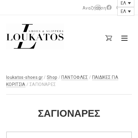
ΕΛ
Νέο
Νέο
ΕΛ
Clos
παράθυρο
παράθυρο
(Esc
loukatos-
shoes.gr
Σ
Α
loukatos-shoes.gr
/
Shop
/
ΠΑΝΤΟΦΛΕΣ
/
ΠΑΙΔΙΚΕΣ ΓΙΑ
Γ
ΚΟΡΙΤΣΙΑ
/ ΣΑΓΙΟΝΑΡΕΣ
Ι
Ο
ΣΑΓΙΟΝΑΡΕΣ
Ν
Α