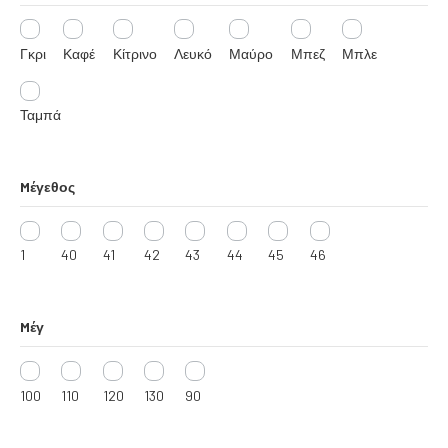
Γκρι
Καφέ
Κίτρινο
Λευκό
Μαύρο
Μπεζ
Μπλε
Ταμπά
Mέγεθος
1
40
41
42
43
44
45
46
Mέγ
100
110
120
130
90