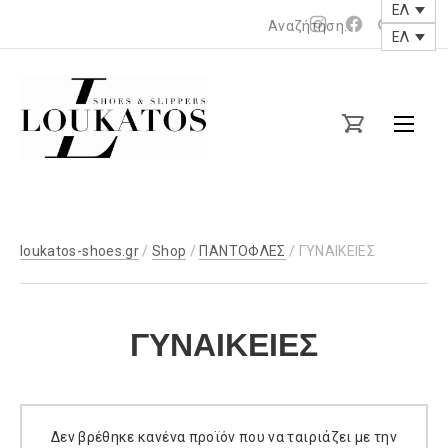
ΕΛ
Νέο
Νέο
ΕΛ
Clos
παράθυρο
παράθυρο
(Esc
loukatos-
shoes.gr
Γ
Υ
loukatos-shoes.gr
/
Shop
/
ΠΑΝΤΟΦΛΕΣ
/ ΓΥΝΑΙΚΕΙΕΣ
Ν
Α
ΓΥΝΑΙΚΕΙΕΣ
Ι
Κ
Ε
Δεν βρέθηκε κανένα προϊόν που να ταιριάζει με την