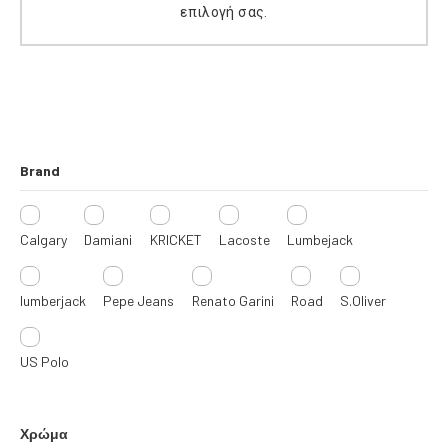
επιλογή σας.
Ι
Ε
Σ
Brand
Calgary
Damiani
KRICKET
Lacoste
Lumbejack
lumberjack
Pepe Jeans
Renato Garini
Road
S.Oliver
US Polo
Χρώμα