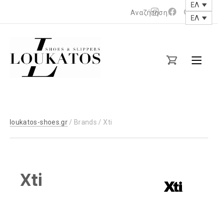
ΕΛ
Νέο
Νέο
ΕΛ
Clos
παράθυρο
παράθυρο
(Esc
loukatos-
shoes.gr
X
t
loukatos-shoes.gr
/ Brands / Xti
i
Xti