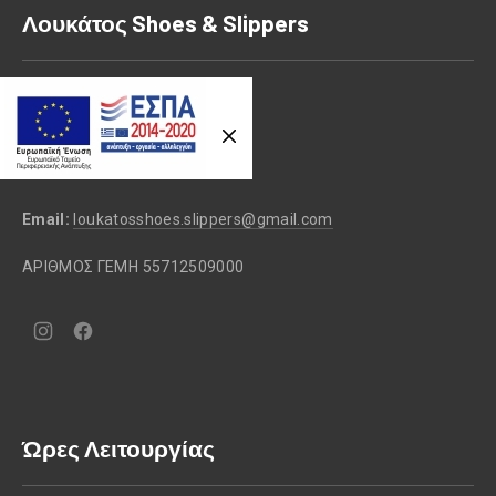
Λουκάτος Shoes & Slippers
Previous
Nex
Αθηνάς 49, Κορυδαλλός,
Αττικής, 18120
Τηλέφωνο:
2104956357
Email:
loukatosshoes.slippers@gmail.com
ΑΡΙΘΜΟΣ ΓΕΜΗ 55712509000
Νέο
Νέο
παράθυρο
παράθυρο
Ώρες Λειτουργίας