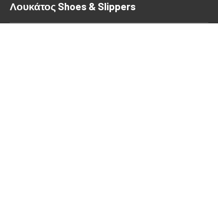
Λουκάτος Shoes & Slippers
Αθηνάς 49, Κορυδαλλός,
Αττικής, 18120
Τηλέφωνο:
2104956357
Email:
loukatosshoes.slippers@gmail.com
ΑΡΙΘΜΟΣ ΓΕΜΗ 55712509000
Νέο
Νέο
παράθυρο
παράθυρο
Ώρες Λειτουργίας