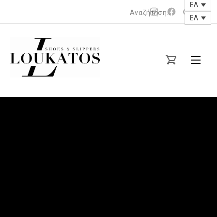
ΕΛ
Νέο
Νέο
ΕΛ
Clos
παράθυρο
παράθυρο
(Esc
loukatos-
shoes.gr