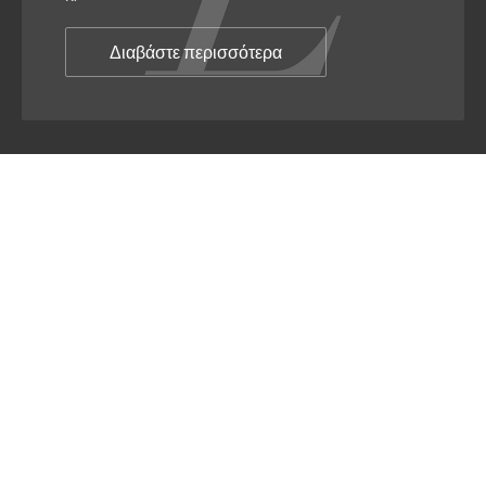
Διαβάστε περισσότερα
Λουκάτος Shoes & Slippers
Αθηνάς 49, Κορυδαλλός,
Αττικής, 18120
Τηλέφωνο:
2104956357
Email:
loukatosshoes.slippers@gmail.com
ΑΡΙΘΜΟΣ ΓΕΜΗ 55712509000