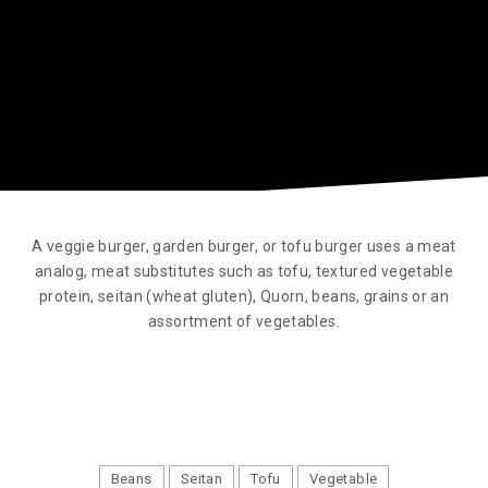
A veggie burger, garden burger, or tofu burger uses a meat
analog, meat substitutes such as tofu, textured vegetable
protein, seitan (wheat gluten), Quorn, beans, grains or an
assortment of vegetables.
Beans
Seitan
Tofu
Vegetable