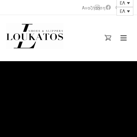
ΕΛ
Νέο
Νέο
ΕΛ
Clos
παράθυρο
παράθυρο
(Esc
loukatos-
shoes.gr