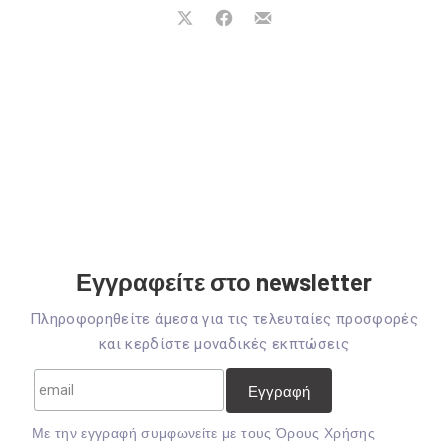
Μοιραστείτε
Μοιραστείτε
Μοιραστείτε
το
το
το
στο
στο
με
X
Facebook
email
Εγγραφείτε στο newsletter
Πληροφορηθείτε άμεσα για τις τελευταίες προσφορές
και κερδίστε μοναδικές εκπτώσεις
Mε την εγγραφή συμφωνείτε με τους
Όρους Χρήσης