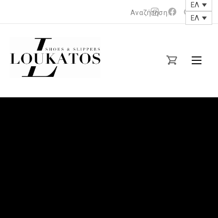
ΕΛ
Νέο
Νέο
ΕΛ
Clos
παράθυρο
παράθυρο
(Esc
loukatos-
shoes.gr