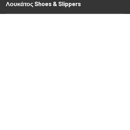
Λουκάτος Shoes & Slippers
Αθηνάς 49, Κορυδαλλός,
Αττικής, 18120
Τηλέφωνο:
2104956357
Email:
loukatosshoes.slippers@gmail.com
ΑΡΙΘΜΟΣ ΓΕΜΗ 55712509000
Νέο
Νέο
παράθυρο
παράθυρο
Ώρες Λειτουργίας