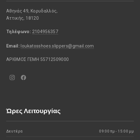
Αθηνάς 49, Κορυδαλλός,
Αττικής, 18120
Τηλέφωνο:
2104956357
Email:
loukatosshoes.slippers@gmail.com
ΑΡΙΘΜΟΣ ΓΕΜΗ 55712509000
Νέο
Νέο
παράθυρο
παράθυρο
Ώρες Λειτουργίας
Δευτέρα
09:00 πμ - 15:00 μμ