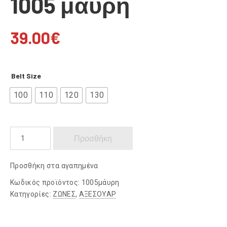
1005 μάυρη
39.00
€
Belt Size
100
110
120
130
Ζώνη
Προσθήκη
δερμάτινη
1005
Προσθήκη στα αγαπημένα
μάυρη
ποσότητα
Κωδικός προϊόντος:
1005μάυρη
Κατηγορίες:
ΖΩΝΕΣ
,
ΑΞΕΣΟΥΑΡ