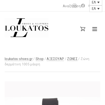
ΕΛ
Νέο
Νέο
ΕΛ
παράθυρο
παράθυρο
loukatos-
shoes.gr
loukatos-shoes.gr
/
Shop
/
ΑΞΕΣΟΥΑΡ
/
ΖΩΝΕΣ
/ Ζώνη
δερμάτινη 1005 μάυρη