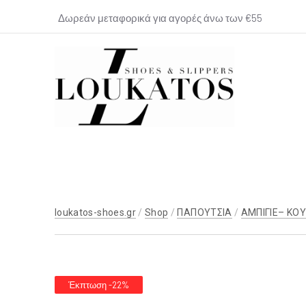
Δωρεάν μεταφορικά για αγορές άνω των €55
loukatos-
shoes.gr
loukatos-shoes.gr
/
Shop
/
ΠΑΠΟΥΤΣΙΑ
/
ΑΜΠΙΓΙΕ– ΚΟ
Έκπτωση -22%