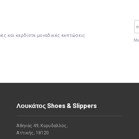
ρές και κερδίστε μοναδικές εκπτώσεις
Mε
Λουκάτος Shoes & Slippers
Αθηνάς 49, Κορυδαλλός,
Αττικής, 18120