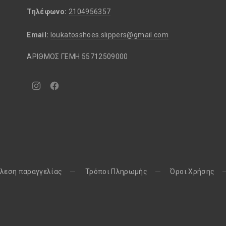
Τηλέφωνο:
2104956357
Email:
loukatosshoes.slippers@gmail.com
ΑΡΙΘΜΟΣ ΓΕΜΗ 55712509000
Νέο
Νέο
παράθυρο
παράθυρο
λεση παραγγελίας
Τρόποι Πληρωμής
Όροι Χρήσης