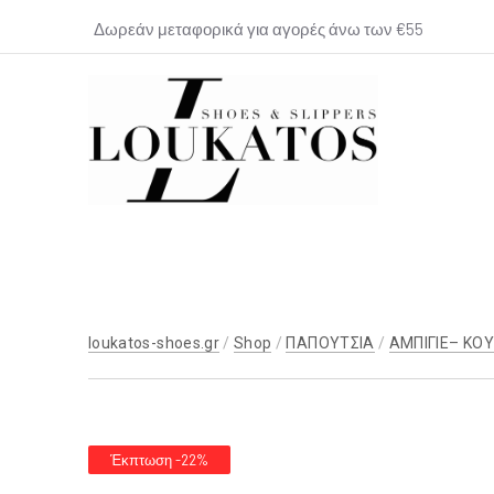
Δωρεάν μεταφορικά για αγορές άνω των €55
loukatos-
shoes.gr
loukatos-shoes.gr
/
Shop
/
ΠΑΠΟΥΤΣΙΑ
/
ΑΜΠΙΓΙΕ– ΚΟ
Έκπτωση -22%