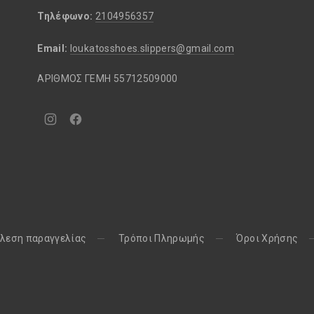
Τηλέφωνο:
2104956357
Email:
loukatosshoes.slippers@gmail.com
ΑΡΙΘΜΟΣ ΓΕΜΗ 55712509000
Νέο
Νέο
παράθυρο
παράθυρο
λεση παραγγελίας
Τρόποι Πληρωμής
Όροι Χρήσης