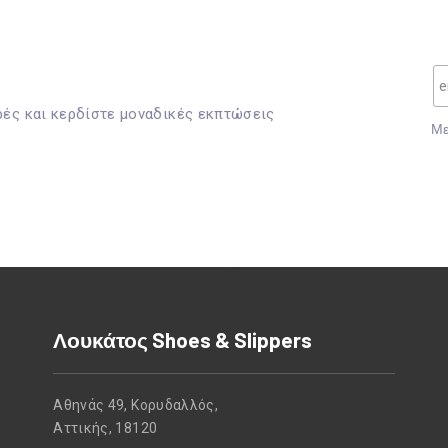
ρές και κερδίστε μοναδικές εκπτώσεις
Mε
Λουκάτος Shoes & Slippers
Αθηνάς 49, Κορυδαλλός,
Αττικής, 18120