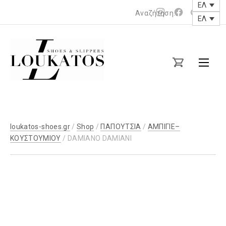
ΕΛ
Νέο
Νέο
ΕΛ
παράθυρο
παράθυρο
loukatos-
shoes.gr
loukatos-shoes.gr
/
Shop
/
ΠΑΠΟΥΤΣΙΑ
/
ΑΜΠΙΓΙΕ–
ΚΟΥΣΤΟΥΜΙΟΥ
/ DAMIANO DAMIANI