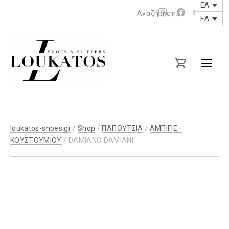
ΕΛ
Νέο
Νέο
ΕΛ
παράθυρο
παράθυρο
loukatos-
shoes.gr
loukatos-shoes.gr
/
Shop
/
ΠΑΠΟΥΤΣΙΑ
/
ΑΜΠΙΓΙΕ–
ΚΟΥΣΤΟΥΜΙΟΥ
/ DAMIANO DAMIANI