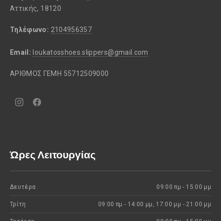
Αττικής, 18120
Τηλέφωνο:
2104956357
Email:
loukatosshoes.slippers@gmail.com
ΑΡΙΘΜΟΣ ΓΕΜΗ 55712509000
Νέο
Νέο
παράθυρο
παράθυρο
Ώρες Λειτουργίας
Δευτέρα
09:00 πμ - 15:00 μμ
Τρίτη
09:00 πμ - 14:00 μμ, 17:00 μμ - 21:00 μμ