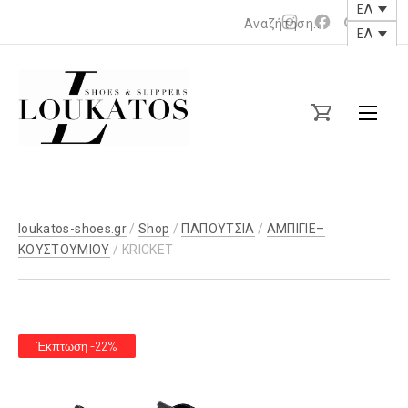
ΕΛ
Νέο
Νέο
ΕΛ
παράθυρο
παράθυρο
loukatos-
shoes.gr
loukatos-shoes.gr
/
Shop
/
ΠΑΠΟΥΤΣΙΑ
/
ΑΜΠΙΓΙΕ–
ΚΟΥΣΤΟΥΜΙΟΥ
/ KRICKET
Έκπτωση -22%