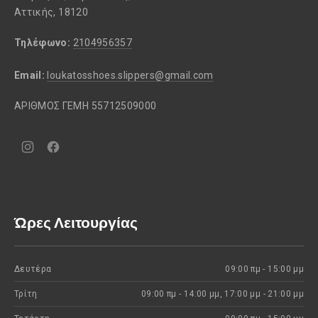
Αττικής, 18120
Τηλέφωνο:
2104956357
Email:
loukatosshoes.slippers@gmail.com
ΑΡΙΘΜΟΣ ΓΕΜΗ 55712509000
Νέο
Νέο
παράθυρο
παράθυρο
Ώρες Λειτουργίας
Δευτέρα
09:00 πμ - 15:00 μμ
Τρίτη
09:00 πμ - 14:00 μμ, 17:00 μμ - 21:00 μμ