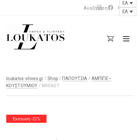
ΕΛ
Νέο
Νέο
ΕΛ
παράθυρο
παράθυρο
loukatos-
shoes.gr
loukatos-shoes.gr
/
Shop
/
ΠΑΠΟΥΤΣΙΑ
/
ΑΜΠΙΓΙΕ–
ΚΟΥΣΤΟΥΜΙΟΥ
/ KRICKET
Έκπτωση -22%