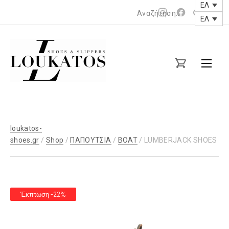
ΕΛ
Νέο
Νέο
ΕΛ
παράθυρο
παράθυρο
loukatos-
shoes.gr
loukatos-
shoes.gr
/
Shop
/
ΠΑΠΟΥΤΣΙΑ
/
BOAT
/ LUMBERJACK SHOES
Έκπτωση -22%