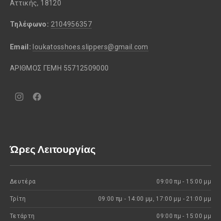
Αττικής, 18120
Τηλέφωνο:
2104956357
Email:
loukatosshoes.slippers@gmail.com
ΑΡΙΘΜΟΣ ΓΕΜΗ 55712509000
Νέο
Νέο
παράθυρο
παράθυρο
Ώρες Λειτουργίας
Δευτέρα
09:00 πμ - 15:00 μμ
Τρίτη
09:00 πμ - 14:00 μμ, 17:00 μμ - 21:00 μμ
Τετάρτη
09:00 πμ - 15:00 μμ