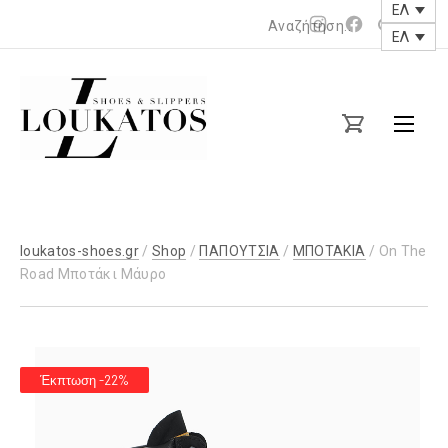
ΕΛ
Νέο
Νέο
ΕΛ
παράθυρο
παράθυρο
loukatos-
shoes.gr
loukatos-shoes.gr
/
Shop
/
ΠΑΠΟΥΤΣΙΑ
/
ΜΠΟΤΑΚΙΑ
/ On The
Road Μποτάκι Μάυρο
Έκπτωση -22%