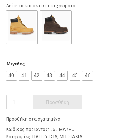
Δείτε το και σε αυτά τα χρώματα
Μέγεθος
40
41
42
43
44
45
46
On
Προσθήκη
The
Road
Προσθήκη στα αγαπημένα
Μποτάκι
Μάυρο
Κωδικός προϊόντος:
565 ΜΑΥΡΟ
ποσότητα
Κατηγορίες:
ΠΑΠΟΥΤΣΙΑ
,
ΜΠΟΤΑΚΙΑ