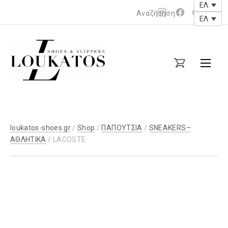
ΕΛ
Νέο
Νέο
ΕΛ
παράθυρο
παράθυρο
loukatos-
shoes.gr
loukatos-shoes.gr
/
Shop
/
ΠΑΠΟΥΤΣΙΑ
/
SNEAKERS–
ΑΘΛΗΤΙΚΑ
/ LACOSTE