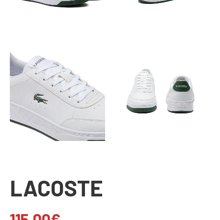
LACOSTE
115.00
€