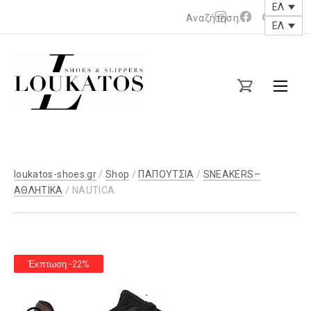
ΕΛ
Νέο
Νέο
ΕΛ
παράθυρο
παράθυρο
loukatos-
shoes.gr
loukatos-shoes.gr
/
Shop
/
ΠΑΠΟΥΤΣΙΑ
/
SNEAKERS–
ΑΘΛΗΤΙΚΑ
/ NAUTICA
Έκπτωση -22%