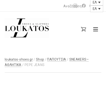
ΕΛ
Νέο
Νέο
ΕΛ
παράθυρο
παράθυρο
loukatos-
shoes.gr
loukatos-shoes.gr
/
Shop
/
ΠΑΠΟΥΤΣΙΑ
/
SNEAKERS–
ΑΘΛΗΤΙΚΑ
/ PEPE JEANS