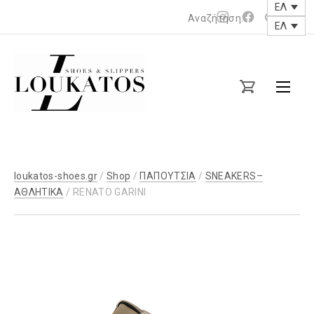
ΕΛ
Νέο
Νέο
ΕΛ
παράθυρο
παράθυρο
loukatos-
shoes.gr
loukatos-shoes.gr
/
Shop
/
ΠΑΠΟΥΤΣΙΑ
/
SNEAKERS–
ΑΘΛΗΤΙΚΑ
/ RENATO GARINI