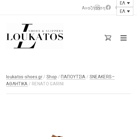
ΕΛ
Νέο
Νέο
ΕΛ
παράθυρο
παράθυρο
loukatos-
shoes.gr
loukatos-shoes.gr
/
Shop
/
ΠΑΠΟΥΤΣΙΑ
/
SNEAKERS–
ΑΘΛΗΤΙΚΑ
/ RENATO GARINI