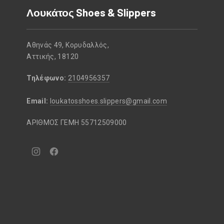
Λουκάτος Shoes & Slippers
Αθηνάς 49, Κορυδαλλός,
Αττικής, 18120
Τηλέφωνο:
2104956357
Email:
loukatosshoes.slippers@gmail.com
ΑΡΙΘΜΟΣ ΓΕΜΗ 55712509000
Νέο
Νέο
παράθυρο
παράθυρο