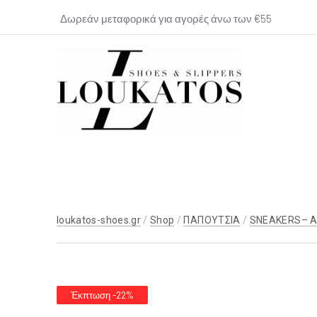
Δωρεάν μεταφορικά για αγορές άνω των €55
loukatos-
shoes.gr
loukatos-shoes.gr
/
Shop
/
ΠΑΠΟΥΤΣΙΑ
/
SNEAKERS– 
Έκπτωση -22%