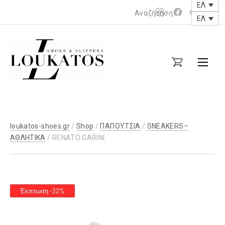
ΕΛ
Νέο
Νέο
ΕΛ
παράθυρο
παράθυρο
loukatos-
shoes.gr
loukatos-shoes.gr
/
Shop
/
ΠΑΠΟΥΤΣΙΑ
/
SNEAKERS–
ΑΘΛΗΤΙΚΑ
/ RENATO GARINI.
Έκπτωση -22%