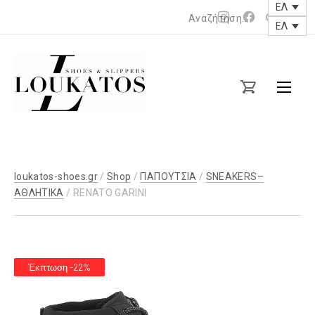
ΕΛ
Νέο
Νέο
ΕΛ
παράθυρο
παράθυρο
loukatos-
shoes.gr
loukatos-shoes.gr
/
Shop
/
ΠΑΠΟΥΤΣΙΑ
/
SNEAKERS–
ΑΘΛΗΤΙΚΑ
/ RENATO GARINI
Έκπτωση -22%