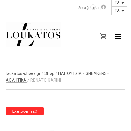
ΕΛ
Νέο
Νέο
ΕΛ
παράθυρο
παράθυρο
loukatos-
shoes.gr
loukatos-shoes.gr
/
Shop
/
ΠΑΠΟΥΤΣΙΑ
/
SNEAKERS–
ΑΘΛΗΤΙΚΑ
/ RENATO GARINI
Έκπτωση -22%