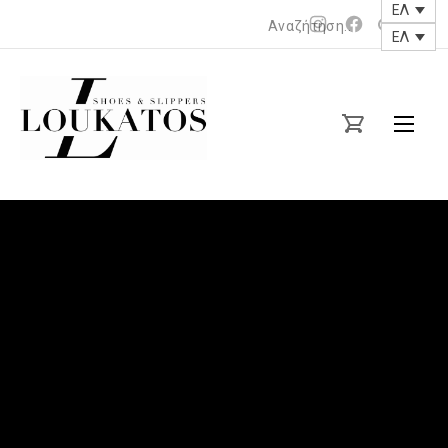
ΕΛ
Νέο
Νέο
ΕΛ
Clos
παράθυρο
παράθυρο
(Esc
loukatos-
shoes.gr