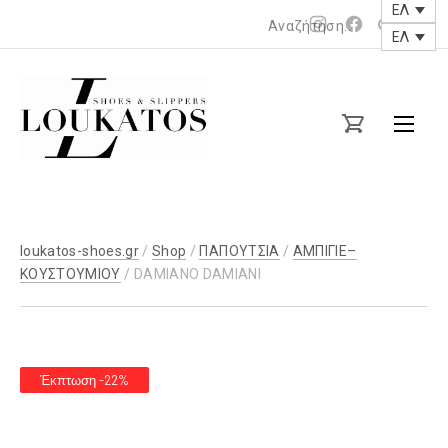
ΕΛ
Νέο
Νέο
ΕΛ
παράθυρο
παράθυρο
loukatos-
shoes.gr
loukatos-shoes.gr
/
Shop
/
ΠΑΠΟΥΤΣΙΑ
/
ΑΜΠΙΓΙΕ–
ΚΟΥΣΤΟΥΜΙΟΥ
/ DAMIANO DAMIANI
Έκπτωση -22%