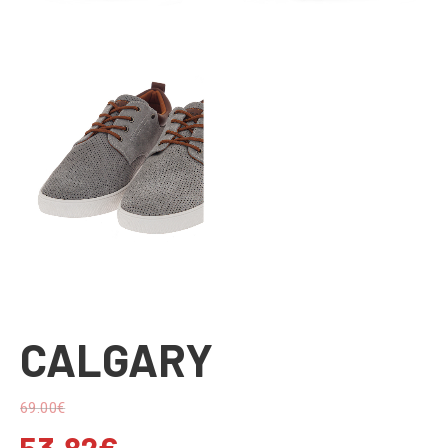
CALGARY
69.00
€