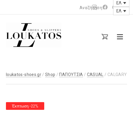
ΕΛ
Νέο
Νέο
ΕΛ
παράθυρο
παράθυρο
loukatos-
shoes.gr
loukatos-shoes.gr
/
Shop
/
ΠΑΠΟΥΤΣΙΑ
/
CASUAL
/ CALGARY
Έκπτωση -22%