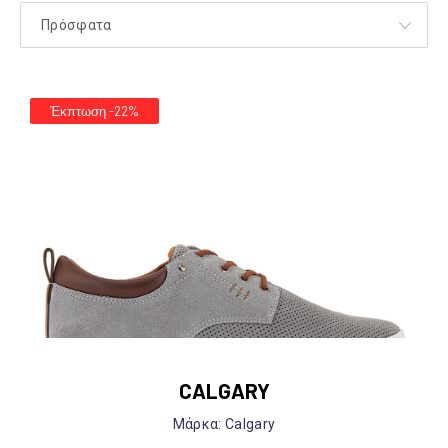
Έκπτωση -22%
CALGARY
Mάρκα: Calgary