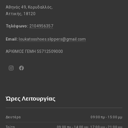
Αθηνάς 49, Κορυδαλλός,
Αττικής, 18120
Τηλέφωνο:
2104956357
Email:
loukatosshoes.slippers@gmail.com
ΑΡΙΘΜΟΣ ΓΕΜΗ 55712509000
Νέο
Νέο
παράθυρο
παράθυρο
Ώρες Λειτουργίας
Δευτέρα
09:00 πμ - 15:00 μμ
Τρίτη
09:00 πμ - 14:00 μμ, 17:00 μμ - 21:00 μμ