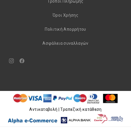
Τρόποι Πληρωμής
Όροι Χρήσης
Πολιτική Απορρήτου
Aσφάλεια συναλλαγών
Νέο
Νέο
παράθυρο
παράθυρο
Aντικαταβολή | Τραπεζική κατάθεση