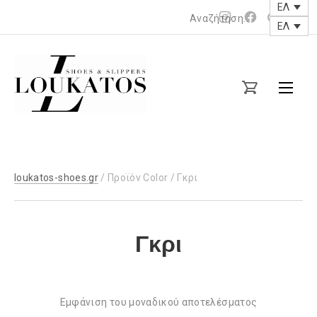
ΕΛ
Νέο
Νέο
ΕΛ
Clos
παράθυρο
παράθυρο
(Esc
loukatos-
shoes.gr
Γ
κ
loukatos-shoes.gr
/ Προϊόν Color / Γκρι
ρ
ι
Γκρι
Εμφάνιση του μοναδικού αποτελέσματος