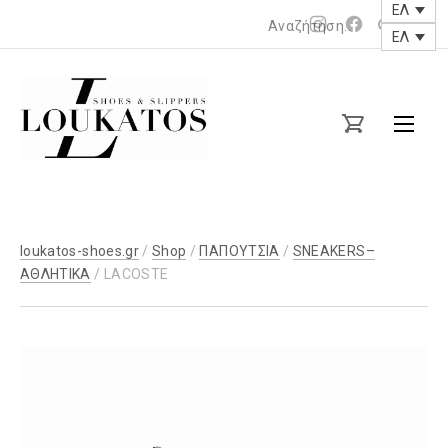
ΕΛ
Νέο
Νέο
ΕΛ
παράθυρο
παράθυρο
loukatos-
shoes.gr
loukatos-shoes.gr
/
Shop
/
ΠΑΠΟΥΤΣΙΑ
/
SNEAKERS–
ΑΘΛΗΤΙΚΑ
/ LACOSTE