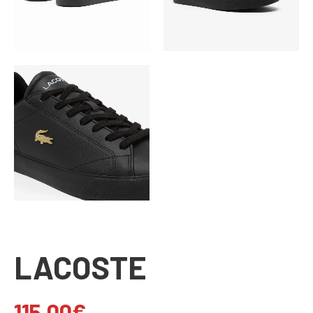
LACOSTE
115.00
€