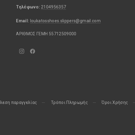
Τηλέφωνο:
2104956357
Email:
loukatosshoes.slippers@gmail.com
ΑΡΙΘΜΟΣ ΓΕΜΗ 55712509000
Νέο
Νέο
παράθυρο
παράθυρο
λεση παραγγελίας
Τρόποι Πληρωμής
Όροι Χρήσης