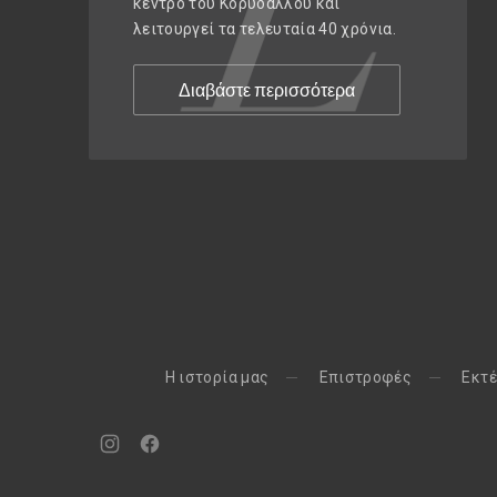
κέντρο του Κορυδαλλού και
λειτουργεί τα τελευταία 40 χρόνια.
Διαβάστε περισσότερα
H ιστορία μας
Eπιστροφές
Εκτέ
Νέο
Νέο
παράθυρο
παράθυρο