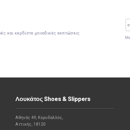
ρές και κερδίστε μοναδικές εκπτώσεις
Mε
Λουκάτος Shoes & Slippers
Αθηνάς 49, Κορυδαλλός,
Αττικής, 18120