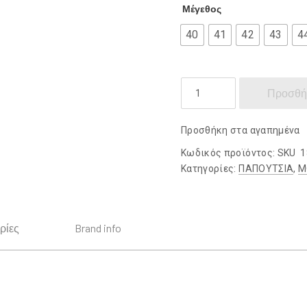
Μέγεθος
40
41
42
43
4
DAMIANO
Προσθή
DAMIANI
ποσότητα
Προσθήκη στα αγαπημένα
Κωδικός προϊόντος:
SKU 1
Κατηγορίες:
ΠΑΠΟΥΤΣΙΑ
,
Μ
ρίες
Brand info