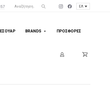
357
ΕΛ
Νέο
Νέο
Clos
παράθυρο
παράθυρο
(Esc
ΕΣΟΥΑΡ
BRANDS
ΠΡΟΣΦΟΡΕΣ