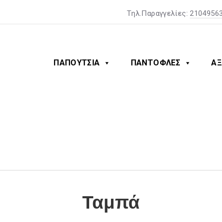
Tηλ.Παραγγελίες:
2104956
ΠΑΠΟΥΤΣΙΑ
ΠΑΝΤΟΦΛΕΣ
ΑΞ
Τ
α
μ
π
ά
Ταμπά