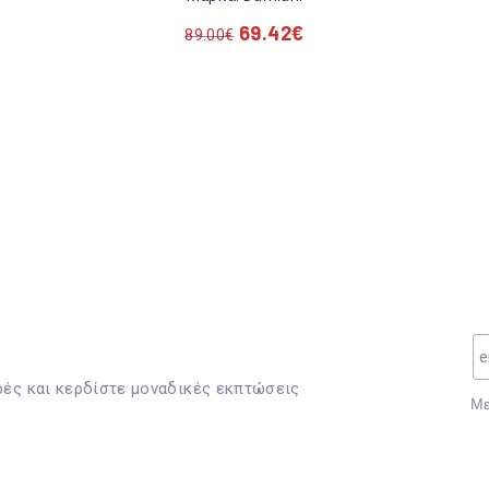
69.42
€
89.00
€
ρές και κερδίστε μοναδικές εκπτώσεις
Mε