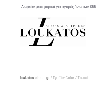
Δωρεάν μεταφορικά για αγορές άνω των €55
loukatos-
shoes.gr
loukatos-shoes.gr
/ Προϊόν Color / Ταμπά