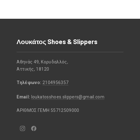
Λουκάτος Shoes & Slippers
Αθηνάς 49, Κορυδαλλός,
Αττικής, 18120
Τηλέφωνο:
2104956357
Email:
loukatosshoes.slippers@gmail.com
ΑΡΙΘΜΟΣ ΓΕΜΗ 55712509000
Νέο
Νέο
παράθυρο
παράθυρο