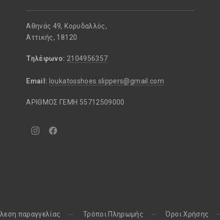
Αθηνάς 49, Κορυδαλλός,
Αττικής, 18120
Τηλέφωνο:
2104956357
Email:
loukatosshoes.slippers@gmail.com
ΑΡΙΘΜΟΣ ΓΕΜΗ 55712509000
Νέο
Νέο
παράθυρο
παράθυρο
λεση παραγγελίας
Τρόποι Πληρωμής
Όροι Χρήσης