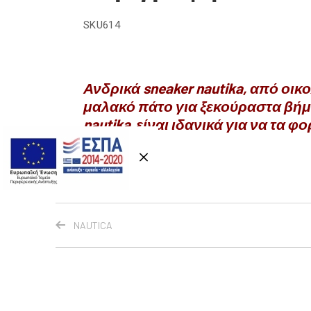
SKU614
Ανδρικά sneaker nautika, από οι
μαλακό πάτο για ξεκούραστα βήμα
nautika είναι ιδανικά για να τα φ
NAUTICA