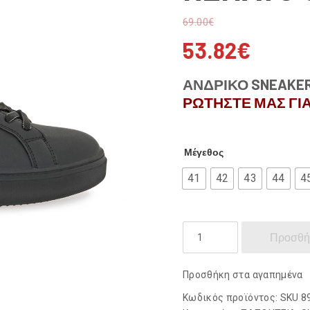
69.00
€
53.82
€
ΑΝΔΡΙΚΟ SNEAKER
ΡΩΤΗΣΤΕ ΜΑΣ ΓΙΑ
Μέγεθος
41
42
43
44
4
RENATO
Προσθή
GARINI
ποσότητα
Προσθήκη στα αγαπημένα
Κωδικός προϊόντος:
SKU 8