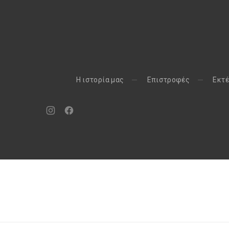
H ιστορία μας
Eπιστροφές
Εκτέ
Νέο
Νέο
παράθυρο
παράθυρο