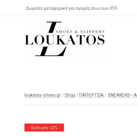
Δωρεάν μεταφορικά για αγορές άνω των €55
loukatos-
shoes.gr
loukatos-shoes.gr
/
Shop
/
ΠΑΠΟΥΤΣΙΑ
/
SNEAKERS– 
Έκπτωση -22%