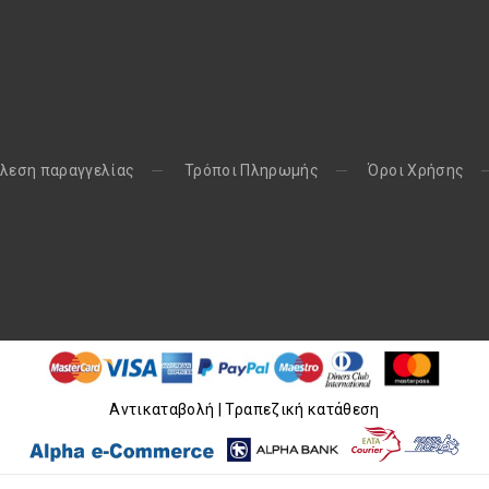
παράθυρο
παράθυρο
λεση παραγγελίας
Τρόποι Πληρωμής
Όροι Χρήσης
Aντικαταβολή | Τραπεζική κατάθεση