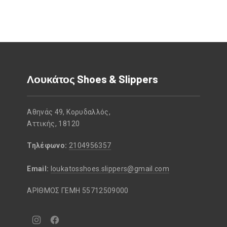
Λουκάτος Shoes & Slippers
Αθηνάς 49, Κορυδαλλός,
Αττικής, 18120
Τηλέφωνο:
2104956357
Email:
loukatosshoes.slippers@gmail.com
ΑΡΙΘΜΟΣ ΓΕΜΗ 55712509000
Νέο
Νέο