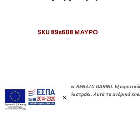
SKU 89s608 ΜΑΥΡΟ
Ανδρικά sneaker RENATO GARINI. Εξαιρετικό
σόλα που δεν γλιστράει. Αυτά τα ανδρικά sn
σας.