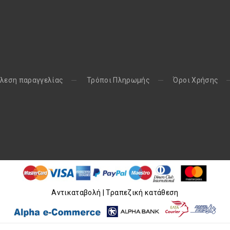
παράθυρο
παράθυρο
λεση παραγγελίας
Τρόποι Πληρωμής
Όροι Χρήσης
Aντικαταβολή | Τραπεζική κατάθεση