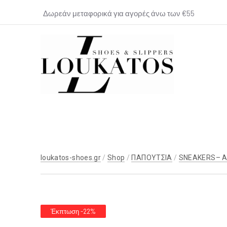
Δωρεάν μεταφορικά για αγορές άνω των €55
loukatos-
shoes.gr
loukatos-shoes.gr
/
Shop
/
ΠΑΠΟΥΤΣΙΑ
/
SNEAKERS– 
Έκπτωση -22%