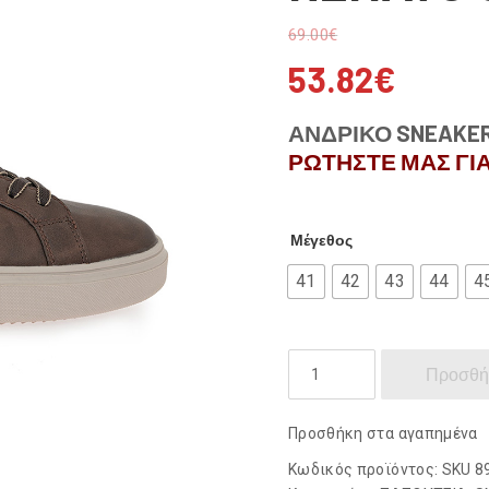
69.00
€
53.82
€
ΑΝΔΡΙΚΟ SNEAKER
ΡΩΤΗΣΤΕ ΜΑΣ ΓΙΑ
Μέγεθος
41
42
43
44
4
RENATO
Προσθή
GARINI
ποσότητα
Προσθήκη στα αγαπημένα
Κωδικός προϊόντος:
SKU 8