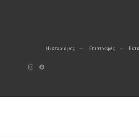
H ιστορία μας
Eπιστροφές
Εκτέ
Νέο
Νέο
παράθυρο
παράθυρο