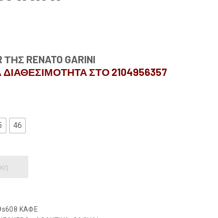
 ΤΗΣ RENATO GARINI
 ΔΙΑΘΕΣΙΜΟΤΗΤΑ ΣΤΟ 2104956357
5
46
κη
9s608 ΚΑΦΕ