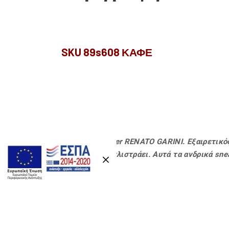
SKU 89s608 ΚΑΦΕ
Ανδρικά sneaker RENATO GARINI. Εξαιρετικό
σόλα που δεν γλιστράει. Αυτά τα ανδρικά sn
σας.