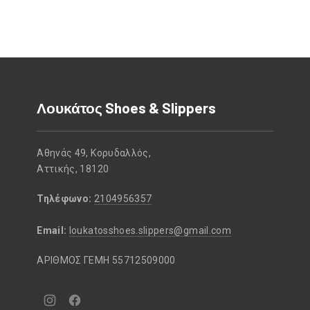
Λουκάτος Shoes & Slippers
Αθηνάς 49, Κορυδαλλός,
Αττικής, 18120
Τηλέφωνο:
2104956357
Email:
loukatosshoes.slippers@gmail.com
ΑΡΙΘΜΟΣ ΓΕΜΗ 55712509000
Νέο
Νέο