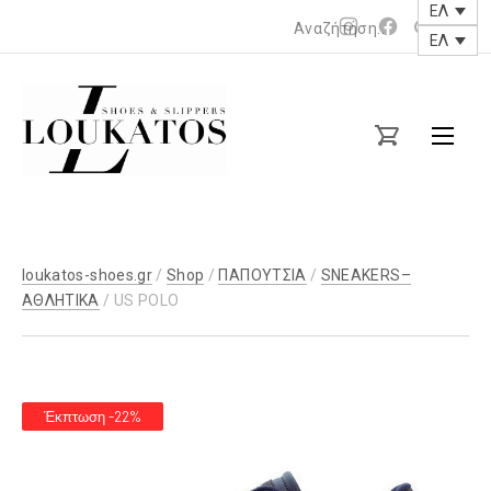
ΕΛ
Νέο
Νέο
ΕΛ
παράθυρο
παράθυρο
loukatos-
shoes.gr
loukatos-shoes.gr
/
Shop
/
ΠΑΠΟΥΤΣΙΑ
/
SNEAKERS–
ΑΘΛΗΤΙΚΑ
/ US POLO
Έκπτωση -22%