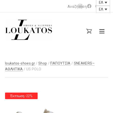
ΕΛ
Νέο
Νέο
ΕΛ
παράθυρο
παράθυρο
loukatos-
shoes.gr
loukatos-shoes.gr
/
Shop
/
ΠΑΠΟΥΤΣΙΑ
/
SNEAKERS–
ΑΘΛΗΤΙΚΑ
/ US POLO
Έκπτωση -22%