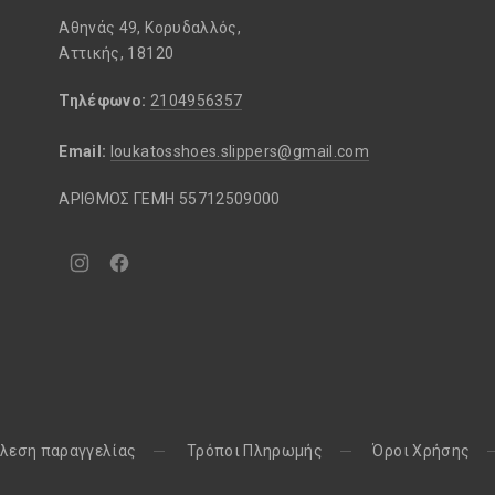
Αθηνάς 49, Κορυδαλλός,
Αττικής, 18120
Τηλέφωνο:
2104956357
Email:
loukatosshoes.slippers@gmail.com
ΑΡΙΘΜΟΣ ΓΕΜΗ 55712509000
Νέο
Νέο
παράθυρο
παράθυρο
λεση παραγγελίας
Τρόποι Πληρωμής
Όροι Χρήσης