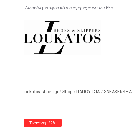
Δωρεάν μεταφορικά για αγορές άνω των €55
loukatos-
shoes.gr
loukatos-shoes.gr
/
Shop
/
ΠΑΠΟΥΤΣΙΑ
/
SNEAKERS– 
Έκπτωση -22%