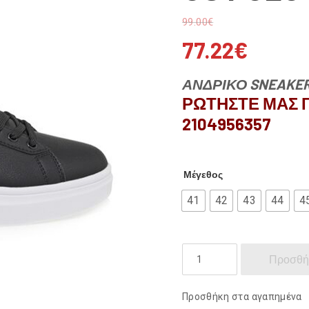
99.00
€
77.22
€
ΑΝΔΡΙΚΟ SNEAKER
ΡΩΤΗΣΤΕ ΜΑΣ Γ
2104956357
Μέγεθος
41
42
43
44
4
US
Προσθή
POLO
ποσότητα
Προσθήκη στα αγαπημένα