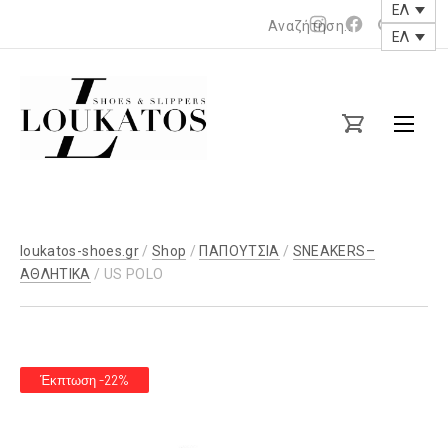
ΕΛ
Νέο
Νέο
ΕΛ
παράθυρο
παράθυρο
loukatos-
shoes.gr
loukatos-shoes.gr
/
Shop
/
ΠΑΠΟΥΤΣΙΑ
/
SNEAKERS–
ΑΘΛΗΤΙΚΑ
/ US POLO
Έκπτωση -22%