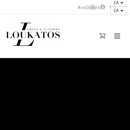
ΕΛ
Νέο
Νέο
ΕΛ
Clos
παράθυρο
παράθυρο
(Esc
loukatos-
shoes.gr