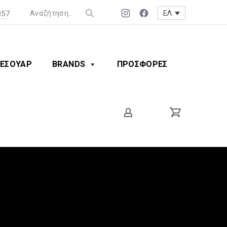
357
ΕΛ
Νέο
Νέο
Clos
παράθυρο
παράθυρο
(Esc
ΕΣΟΥΑΡ
BRANDS
ΠΡΟΣΦΟΡΕΣ