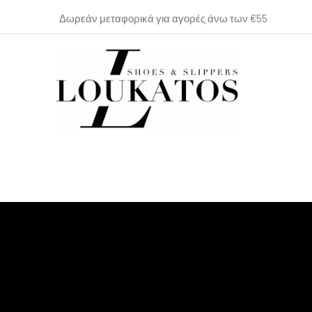
Δωρεάν μεταφορικά για αγορές άνω των €55
loukatos-
shoes.gr