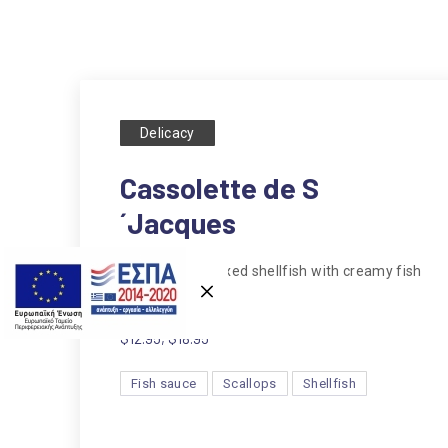
Delicacy
Cassolette de S
´Jacques
Previous
Scallops and mixed shellfish with creamy fish
sauce au gratin
$12.95, $18.95
Fish sauce
Scallops
Shellfish