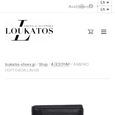
ΕΛ
Νέο
Νέο
ΕΛ
παράθυρο
παράθυρο
loukatos-
shoes.gr
loukatos-shoes.gr
/
Shop
/
ΑΞΕΣΟΥΑΡ
/ ΑΝΔΡΙΚΟ
ΠΟΡΤΟΦΟΛΙ LAVOR