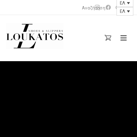
ΕΛ
Νέο
Νέο
ΕΛ
Clos
παράθυρο
παράθυρο
(Esc
loukatos-
shoes.gr